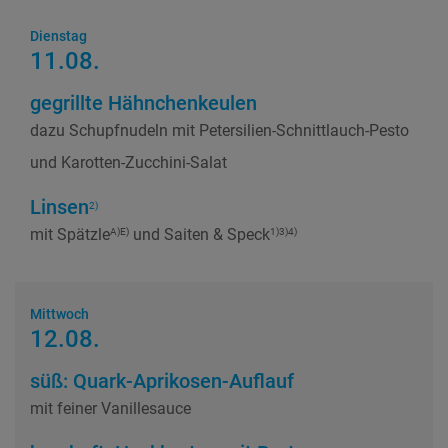
Dienstag
11.08.
gegrillte Hähnchenkeulen
dazu Schupfnudeln mit Petersilien-Schnittlauch-Pesto
und Karotten-Zucchini-Salat
Linsen
2)
mit Spätzle
und Saiten & Speck
A)E)
1)3)4)
Mittwoch
12.08.
süß: Quark-Aprikosen-Auflauf
mit feiner Vanillesauce