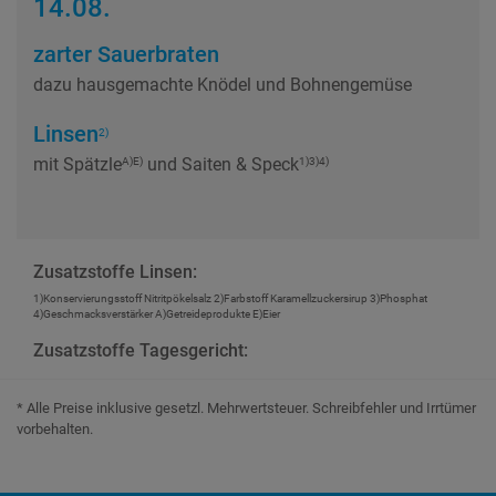
14.08.
zarter Sauerbraten
dazu hausgemachte Knödel
und Bohnengemüse
Linsen
2)
mit Spätzle
und Saiten & Speck
A)E)
1)3)4)
Zusatzstoffe Linsen:
1)Konservierungsstoff Nitritpökelsalz 2)Farbstoff Karamellzuckersirup 3)Phosphat
4)Geschmacksverstärker A)Getreideprodukte E)Eier
Zusatzstoffe Tagesgericht:
* Alle Preise inklusive gesetzl. Mehrwertsteuer. Schreibfehler und Irrtümer
vorbehalten.